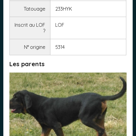
Tatouage
233HYK
Inscrit au LOF
LOF
?
N° origine
5314
Les parents